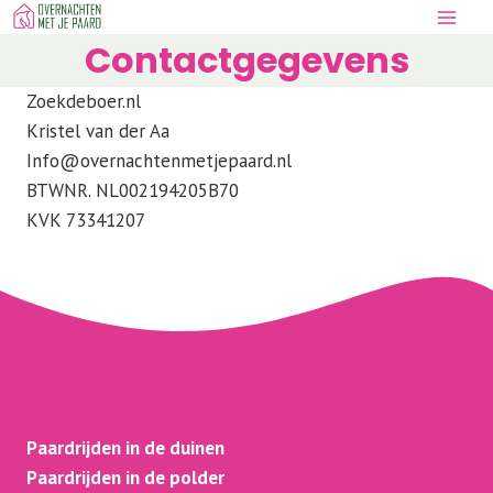
Doorgaan
naar
Contactgegevens
inhoud
Zoekdeboer.nl
Kristel van der Aa
Info@overnachtenmetjepaard.nl
BTWNR. NL002194205B70
KVK 73341207
Paardrijden in de duinen
Paardrijden in de polder