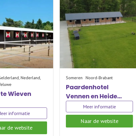
elderland, Nederland,
Someren
Noord-Brabant
Veluwe
Paardenhotel
tte Wieven
Vennen en Heide
Someren
Meer informatie
eer informatie
Naar de website
ar de website