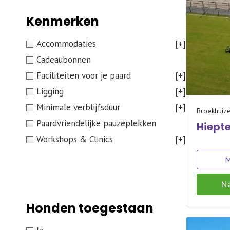
Kenmerken
Accommodaties
[+]
Cadeaubonnen
Faciliteiten voor je paard
[+]
Ligging
[+]
Minimale verblijfsduur
[+]
Broekhuiz
Paardvriendelijke pauzeplekken
Hiept
Workshops & Clinics
[+]
M
Na
Honden toegestaan