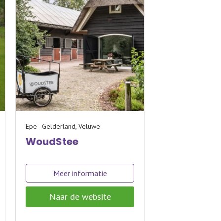
Epe
Gelderland, Veluwe
WoudStee
Meer informatie
Naar de website