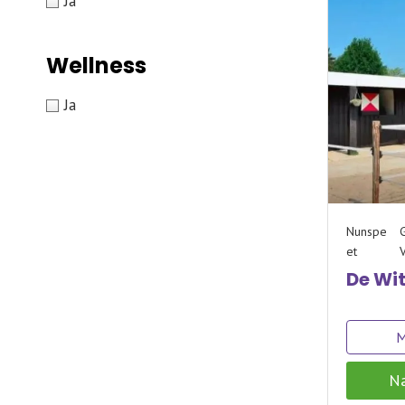
Ja
Wellness
Ja
Nunspe
G
et
De Wi
M
Na