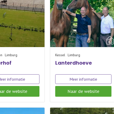
en
Limburg
Kessel
Limburg
erhof
Lanterdhoeve
eer informatie
Meer informatie
ar de website
Naar de website