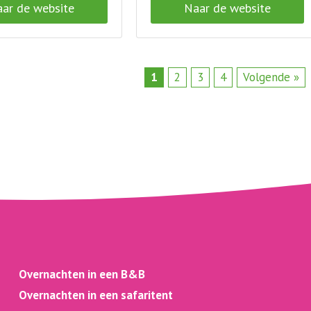
ar de website
Naar de website
1
2
3
4
Volgende »
Overnachten in een B&B
Overnachten in een safaritent