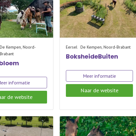
De Kempen, Noord-
Eersel
De Kempen, Noord-Brabant
Brabant
BoksheideBuiten
ibloem
Meer informatie
eer informatie
Naar de website
ar de website