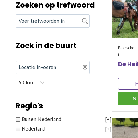
Zoeken op trefwoord
Zoek in de buurt
Baarscho
t
De He
M
Na
Regio's
Buiten Nederland
[+]
Nederland
[+]