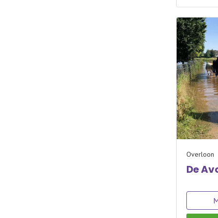
Overloon
De Av
M