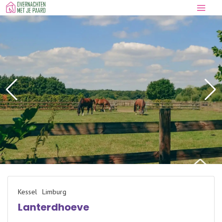
Doorgaan
naar
inhoud
Kessel
Limburg
Lanterdhoeve