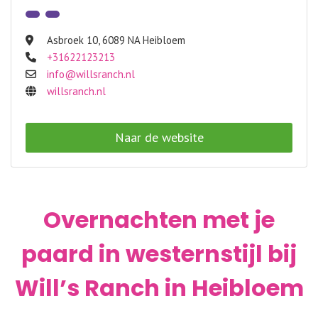
Asbroek 10
,
6089 NA Heibloem
+31622123213
info@willsranch.nl
willsranch.nl
Naar de website
Overnachten met je
paard in westernstijl bij
Will’s Ranch in Heibloem