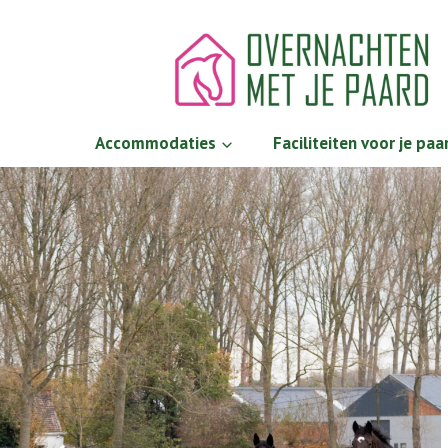
Doorgaan
naar
inhoud
Accommodaties
Faciliteiten voor je paa