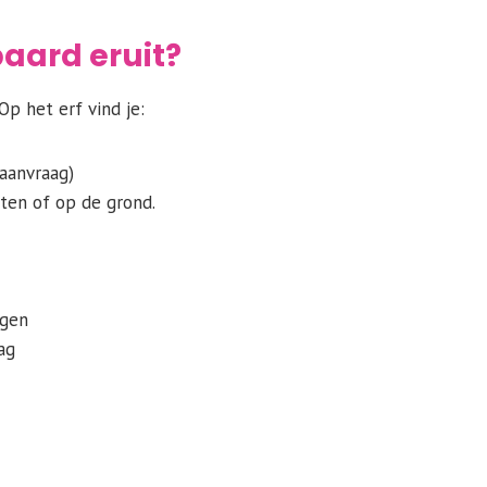
 paard eruit?
Op het erf vind je:
 aanvraag)
tten of op de grond.
igen
ag