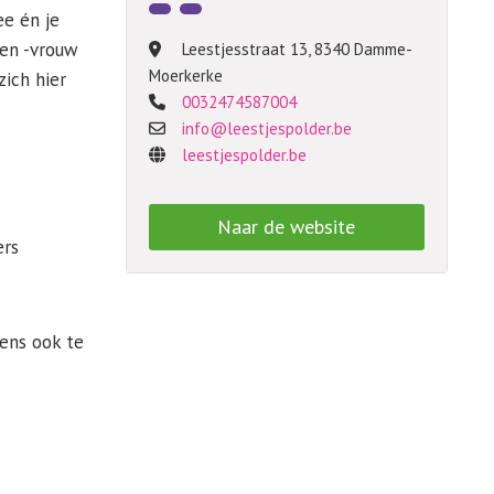
ee én je
 en -vrouw
Leestjesstraat 13
,
8340 Damme-
Moerkerke
zich hier
0032474587004
info@leestjespolder.be
leestjespolder.be
Naar de website
ers
ens ook te