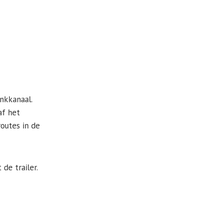
nkkanaal.
af het
routes in de
de trailer.